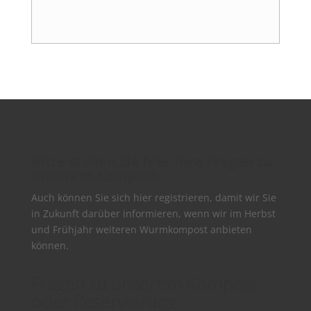
Bitte stellen Sie hier Ihre Fragen zu
unserem Kompost.
Auch können Sie sich hier registrieren, damit wir Sie
in Zukunft darüber informieren, wenn wir im Herbst
und Frühjahr weiteren Wurmkompost anbieten
können.
Fragen zu unserem Kompost
oder Reservierung