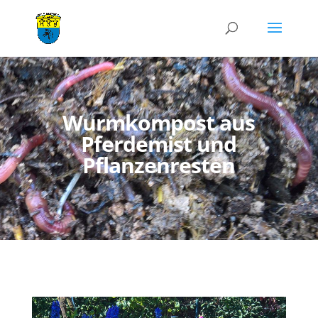
Wurmkompost aus
Pferdemist und
Pflanzenresten