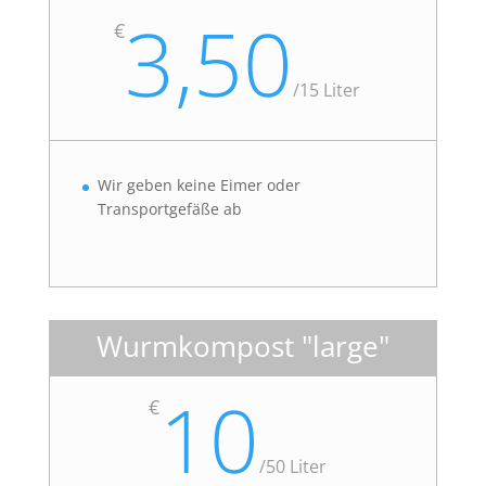
3,50
€
/
15 Liter
Wir geben keine Eimer oder
Transportgefäße ab
Wurmkompost "large"
10
€
/
50 Liter